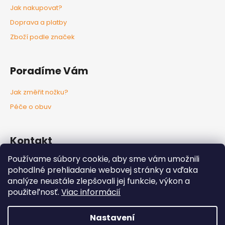
Jak nakupovat?
Doprava a platby
Zboží podle značek
Poradíme Vám
Jak změřit nožku?
Péče o obuv
Kontakt
Používame súbory cookie, aby sme vám umožnili
info
@
nozkaobujsa.sk
pohodlné prehliadanie webovej stránky a vďaka
+421907383063
analýze neustále zlepšovali jej funkcie, výkon a
Nozkaobujsa.sk
použiteľnosť.
Viac informácií
Nozkaobujsa
Nastavení