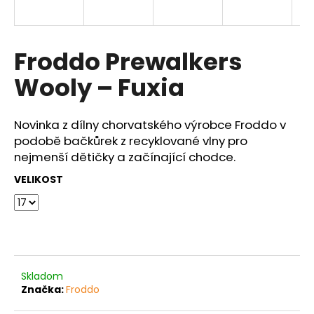
a
j
í
Froddo Prewalkers
t
Wooly – Fuxia
?
Novinka z dílny chorvatského výrobce Froddo v
podobě bačkůrek z recyklované vlny pro
nejmenší dětičky a začínající chodce.
HLEDAT
VELIKOST
D
o
p
o
Skladom
r
Značka:
Froddo
u