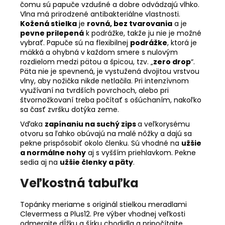
čomu sú papuče vzdušné a dobre odvádzajú vlhko.
Vlna má prirodzené antibakteriálne vlastnosti.
Kožená stielka
je
rovná, bez tvarovania
a je
pevne prilepená
k podrážke, takže ju nie je možné
vybrať. Papuče sú na flexibilnej
podrážke
, ktorá je
mäkká a ohybná v každom smere s nulovým
rozdielom medzi pätou a špicou, tzv. „
zero drop
“.
Päta nie je spevnená, je vystužená dvojitou vrstvou
vlny, aby nožička nikde netlačila. Pri intenzívnom
využívaní na tvrdších povrchoch, alebo pri
štvornožkovaní treba počítať s ošúchaním, nakoľko
sa časť zvršku dotýka zeme.
Vďaka
zapínaniu na suchý zips
a veľkorysému
otvoru sa ľahko obúvajú na malé nôžky a dajú sa
pekne prispôsobiť okolo členku. Sú vhodné na
užšie
a normálne nohy
aj s vyšším priehlavkom. Pekne
sedia aj na
užšie členky a päty
.
Veľkostná tabuľka
Topánky meriame s originál stielkou meradlami
Clevermess a Plus12. Pre výber vhodnej veľkosti
odmerajte dĺžku a šírku chodidla a pripočítajte