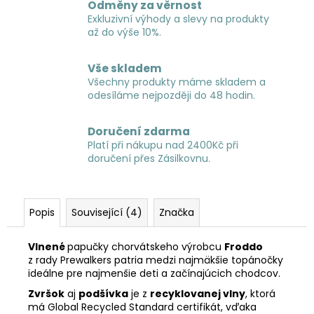
Odměny za věrnost
Exkluzivní výhody a slevy na produkty
až do výše 10%.
Vše skladem
Všechny produkty máme skladem a
odesíláme nejpozději do 48 hodin.
Doručení zdarma
Platí při nákupu nad 2400Kč při
doručení přes Zásilkovnu.
Popis
Související (4)
Značka
Vlnené
papučky chorvátskeho výrobcu
Froddo
z rady Prewalkers patria medzi najmäkšie topánočky
ideálne pre najmenšie deti a začínajúcich chodcov.
Zvršok
aj
podšívka
je z
recyklovanej vlny
, ktorá
má Global Recycled Standard certifikát, vďaka