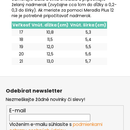
želaný nadmerok (zvyčajne cca 1cm do dĺžky a 0,2-
0,3 do šírky). Ak meriate za pomoci Meradla Plus 12
nie je potrebné pripočítavať nadmerok.
Veľkosť
Vnút. dĺžka (cm)
Vnút. šírka (cm)
17
10,8
5,3
18
11,5
5,4
19
12,0
5,5
20
12,5
5,6
21
13,0
5,7
Z
á
Odebírat newsletter
p
Nezmeškejte žádné novinky či slevy!
a
t
E-mail
í
Vložením e-mailu súhlasíte s
podmienkami