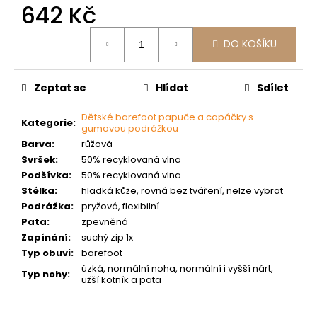
č
642 Kč
u
j
Měrná
DO KOŠÍKU
cena:
e
m
e
Zeptat se
Hlídat
Sdílet
Dětské barefoot papuče a capáčky s
Kategorie
:
gumovou podrážkou
Barva
:
růžová
Svršek
:
50% recyklovaná vlna
Podšívka
:
50% recyklovaná vlna
Stélka
:
hladká kůže, rovná bez tváření, nelze vybrat
Podrážka
:
pryžová, flexibilní
Pata
:
zpevněná
Zapínání
:
suchý zip 1x
Typ obuvi
:
barefoot
úzká, normální noha, normální i vyšší nárt,
Typ nohy
:
užší kotník a pata