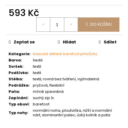
č
u
593 Kč
j
e
Měrná
DO KOŠÍKU
m
cena:
e
Zeptat se
Hlídat
Sdílet
Kategorie
:
Klasické dětské barefoot přezůvky
Barva
:
šedá
Svršek
:
textil
Podšívka
:
textil
Stélka
:
textil, rovná bez tváření, vyjímatelná
Podrážka
:
pryžová, flexibilní
Pata
:
mírně zpevněná
Zapínání
:
suchý zip 1x
Typ obuvi
:
barefoot
normální noha, ploutvička, nižší a normální
Typ nohy
:
nárt, dominantní palec, úzký kotník a pata