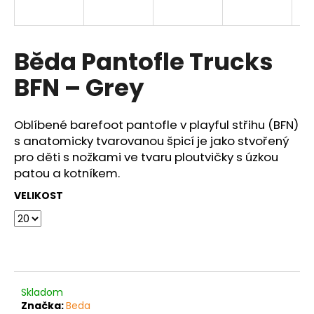
a
j
í
Běda Pantofle Trucks
t
BFN – Grey
?
Oblíbené barefoot pantofle v playful střihu (BFN)
s anatomicky tvarovanou špicí je jako stvořený
pro děti s nožkami ve tvaru ploutvičky s úzkou
HLEDAT
patou a kotníkem.
VELIKOST
D
o
p
o
r
Skladom
u
Značka:
Beda