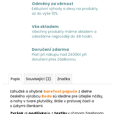
Odměny za věrnost
Exkluzivní výhody a slevy na produkty
až do výše 10%.
Vše skladem
Všechny produkty máme skladem a
odesíláme nejpozději do 48 hodin.
Doručení zdarma
Platí při nákupu nad 2400Kč při
doručení přes Zásilkovnu.
Popis
Související (2)
Značka
Ľahučké a ohybné
barefoot papuče
z dielne
českého výrobcu
Beda
sú ideálne pre útlejšie nôžky,
a nohy v tvare plutvičky, širšie v prstovej časti a
s úzkymi členkami.
Zvršok
aj
podšívka
je z
textilu
v rôznom farebnom