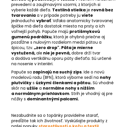
prevedení a zaujímavými vzormi, z ktorých si
vyberie každé dieťa.
Textilná stielka
je
rovná bez
tvarovania
a v prípade potreby ju
viete
jednoducho
vybrať
. Vďaka anatomicky tvarovanej
špičke má dieťa dostatok miesta na prsty a ich
voľnejší pohyb. Papuče majú
protišmykovú
gumenú podrážku
, ktorá je ohybná priečne aj
pozdĺžne s nulovým rozdielom medzi pätou a
špicou, tzv.
„zero drop". Päta je mierne
vystužená,
ale
nie je pevná,
dobre drží tvar
a dodáva vertikálnu oporu päty dieťaťa. Sú určené
na nosenie v interiéri.
Papuče sa
zapínajú na suchý zips
. Ide o novú
modelovú radu (BFN), ktorá výborne sedí na
nohy
plutvičky
s
úzkymi
členkami a pätou.
Sú vhodné
skôr na
užšie
a
normálne nohy s nižším
a normálnym priehlavkom
. Strih je vhodný aj pre
nôžky s
dominantnými palcami.
Nezabudnite sa o topánky pravidelne starať,
predĺžite tak ich životnosť. Vyskúšajte produkty z
našej ponuky
starostlivosti o kožu a textil
.