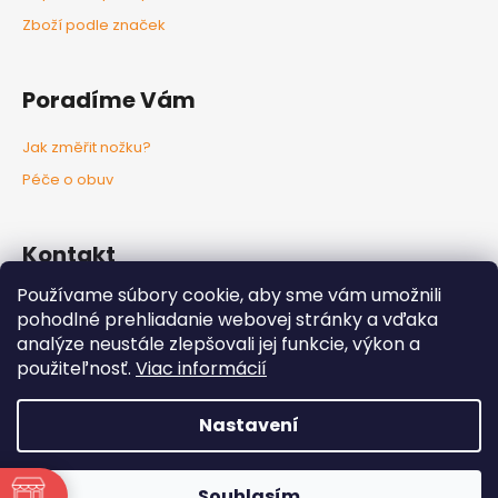
Zboží podle značek
Poradíme Vám
Jak změřit nožku?
Péče o obuv
Kontakt
Používame súbory cookie, aby sme vám umožnili
info
@
nozkaobujsa.sk
pohodlné prehliadanie webovej stránky a vďaka
+421907383063
analýze neustále zlepšovali jej funkcie, výkon a
Nozkaobujsa.sk
použiteľnosť.
Viac informácií
Nozkaobujsa
Nastavení
Vytvořil Shoptet
Copyright 2026
Nôžkaobujsa
. Všechna práva vyhrazena.
Souhlasím
Upravit nastavení cookies