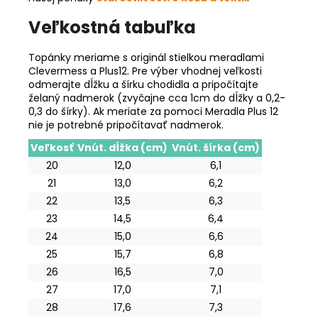
Veľkostná tabuľka
Topánky meriame s originál stielkou meradlami
Clevermess a Plus12. Pre výber vhodnej veľkosti
odmerajte dĺžku a šírku chodidla a pripočítajte
želaný nadmerok (zvyčajne cca 1cm do dĺžky a 0,2-
0,3 do šírky). Ak meriate za pomoci Meradla Plus 12
nie je potrebné pripočítavať nadmerok.
Veľkosť
Vnút. dĺžka (cm)
Vnút. šírka (cm)
20
12,0
6,1
21
13,0
6,2
22
13,5
6,3
23
14,5
6,4
24
15,0
6,6
25
15,7
6,8
26
16,5
7,0
27
17,0
7,1
28
17,6
7,3