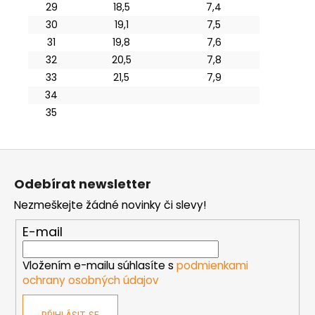
29
18,5
7,4
30
19,1
7,5
31
19,8
7,6
32
20,5
7,8
33
21,5
7,9
34
35
Z
á
Odebírat newsletter
p
Nezmeškejte žádné novinky či slevy!
a
t
E-mail
í
Vložením e-mailu súhlasíte s
podmienkami
ochrany osobných údajov