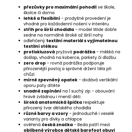
přezůvky pro maximální pohodlí
ve škole,
školce či doma
lehké a flexibilní
- prodyšné provedení je
vhodné pro každodenní nošení v interiéru
střih pro širší chodidla
- model Wide dobře
sedne na normálně široké až širší nohy
odlehčený
textilní materiál s vyjímatelnou
textilní stélkou
protiskluzová
pryžová
podrážka
- měkká na
došlap, vhodná na koberce, parkety či dlažbu
zero drop
- rovná podrážka podporuje
přirozenější postoj a správné držení těla při
chůzi
mírně zpevněný opatek
- dodává vertikální
oporu paty dítěte
snadné zapínání
na 1 suchý zip - obouvání
hravě zvládnou i menší děti
široká anatomická špička
respektuje
přirozený tvar dětského chodidla
různé barvy a vzory
- jednoduché i veselé
varianty pro dívky a chlapce
ověřená
česká značka
- Beda patří mezi
oblíbené výrobce dětské barefoot obuvi