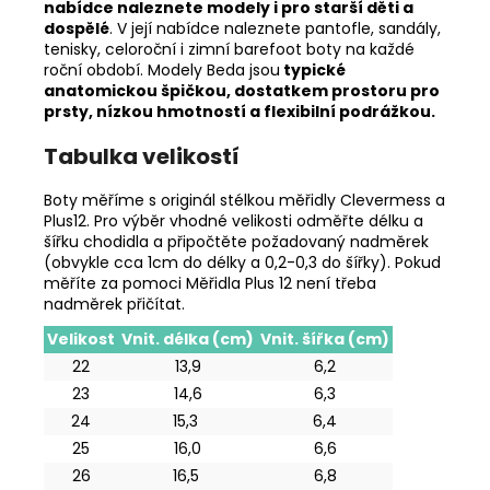
nabídce naleznete modely i pro starší děti a
dospělé
. V její nabídce naleznete pantofle, sandály,
tenisky, celoroční i zimní barefoot boty na každé
roční období. Modely Beda jsou
typické
anatomickou špičkou, dostatkem prostoru pro
prsty, nízkou hmotností a flexibilní podrážkou.
Tabulka velikostí
Boty měříme s originál stélkou měřidly Clevermess a
Plus12. Pro výběr vhodné velikosti odměřte délku a
šířku chodidla a připočtěte požadovaný nadměrek
(obvykle cca 1cm do délky a 0,2-0,3 do šířky). Pokud
měříte za pomoci Měřidla Plus 12 není třeba
nadměrek přičítat.
Velikost
Vnit. délka (cm)
Vnit. šířka (cm)
22
13,9
6,2
23
14,6
6,3
24
15,3
6,4
25
16,0
6,6
26
16,5
6,8