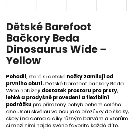
a
j
í
Dětské Barefoot
t
Bačkory Beda
?
Dinosaurus Wide –
Yellow
HLEDAT
Pohodlí
, které si dětské
nožky zamilují od
prvního obutí.
Dětské barefoot bačkory Beda
Wide nabízejí
dostatek prostoru pro prsty
,
D
lehké a prodyšné provedení a flexibilní
o
podrážku
pro přirozený pohyb během celého
p
dne. Jsou skvělou volbou jako přezůvky do školky,
o
školy i na doma a díky různým barvám a vzorům
r
si mezi nimi najde svého favorita každé dítě.
u