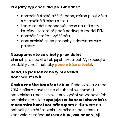
Pro jaký typ chodidla jsou vhodné?
normálně široká až širší noha, mírná ploutvička
s normálně širokou patou
tento model nedoporučujeme na útlí paty a
kotníky - v tom případě podívejte model BFN
normální i mírně vyšší nárt
anatomická špice pro nohy s dominantním
palcem
Nezapomeňte se o boty pravidelně
starat,
prodloužíte tak jejich životnost. Vyzkoušejte
produkty z naší nabídky
péče o kůži a textil
.
Běda, to jsou lehké boty pro velká
dobrodružství!
Česká značka barefoot obuvi
Beda vznikla v roce
2014 s cílem navázat na dlouholetou domácí
obuvnickou tradici. Svou obuv vyrábí ve Vranovicích
nedaleko Brna, kde
spojuje zkušenosti obuvníků s
moderním barefoot přístupem
a důrazem na
pohodlí při každém kroku. Značka se od začátku
věnovala zejména
dětské obuvi, ale dnes v její