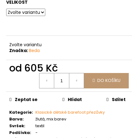
č
VELIKOST
u
j
e
m
e
Zvolte variantu
Značka:
Beda
od
605 Kč
Měrná
DO KOŠÍKU
cena:
Zeptat se
Hlídat
Sdílet
Kategorie
:
Klasické dětské barefoot přezůvky
Barva
:
žlutá, mix barev
Svršek
:
textil
Podšívka
:
-