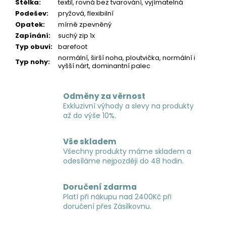
Stélka
:
textil, rovná bez tvarování, vyjímatelná
Podešev
:
pryžová, flexibilní
Opatek
:
mírně zpevněný
Zapínání
:
suchý zip 1x
Typ obuvi
:
barefoot
normální, širší noha, ploutvička, normální i
Typ nohy
:
vyšší nárt, dominantní palec
Odměny za věrnost
Exkluzivní výhody a slevy na produkty
až do výše 10%.
Vše skladem
Všechny produkty máme skladem a
odesíláme nejpozději do 48 hodin.
Doručení zdarma
Platí při nákupu nad 2400Kč při
doručení přes Zásilkovnu.