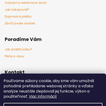
Vrácení a reklamace zboží
Jak nakupovat?
Doprava a platby
Zboží podle značek
Poradíme Vám
Jak změřit nožku?
Péče o obuv
Kontakt
Používame súbory cookie, aby sme vám umožnili
info
@
nozkaobujsa.sk
pohodlné prehliadanie webovej stránky a vďaka
+421907383063
analýze neustále zlepšovali jej funkcie, výkon a
Nozkaobujsa.sk
použiteľnosť.
Viac informácií
Nozkaobujsa