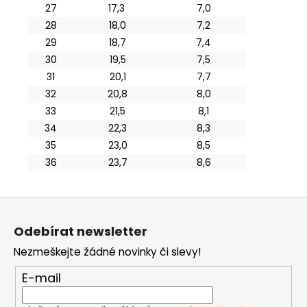
27
17,3
7,0
28
18,0
7,2
29
18,7
7,4
30
19,5
7,5
31
20,1
7,7
32
20,8
8,0
33
21,5
8,1
34
22,3
8,3
35
23,0
8,5
36
23,7
8,6
Z
á
Odebírat newsletter
p
Nezmeškejte žádné novinky či slevy!
a
t
E-mail
í