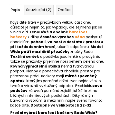
Popis
Související (2)
Značka
Když dítě tráví v přezůvkách velkou část dne,
důležité je nejen to, jak vypadají, ale zejména jak se
v nich cítí.
Lehoučké a ohebné
barefoot
bačkory
z dílny
českého výrobce
Běda
poskytují
chodidlům
pohodlí, volnost a dostatek prostoru
při každodenním hraní,
učení i odpočinku.
Model
Wide patří mezi širší přezůvky
značky Beda.
Textilní svršek
a podšívka jsou lehké a prodyšné,
takže se přezůvky příjemně nosí během celého dne.
Rovná vyjímatelná stélka
nemá tvarovanou
podporu klenby a ponechává chodidlu prostor pro
přirozenou práci. Bačkory mají
mírně zpevněný
opatek
, který jim pomáhá držet tvar, nejde však o
tvrdé a výrazně vyztužený odpatek.
Protiskluzová
podešev
zároveň pomáhá zajistit jistější krok na
běžných interiérových podlahách. Díky různým
barvám a vzorům si mezi nimi najde svého favorita
každé dítě.
Dostupné ve velikostech 22-32.
Proč si vybrat barefoot bačkory Beda Wide?