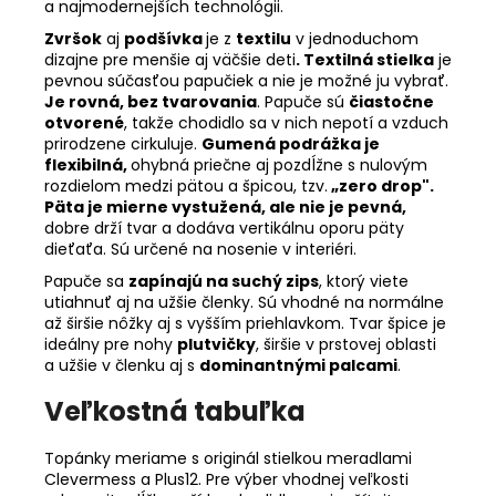
a najmodernejších technológii.
Zvršok
aj
podšívka
je z
textilu
v jednoduchom
dizajne pre menšie aj väčšie deti
. Textilná stielka
je
pevnou súčasťou papučiek a nie je možné ju vybrať.
Je rovná, bez tvarovania
. Papuče sú
čiastočne
otvorené
, takže chodidlo sa v nich nepotí a vzduch
prirodzene cirkuluje.
Gumená podrážka je
flexibilná,
ohybná priečne aj pozdĺžne s nulovým
rozdielom medzi pätou a špicou, tzv.
„zero drop".
Päta je mierne vystužená, ale nie je pevná,
dobre drží tvar a dodáva vertikálnu oporu päty
dieťaťa. Sú určené na nosenie v interiéri.
Papuče sa
zapínajú na suchý zips
, ktorý viete
utiahnuť aj na užšie členky. Sú vhodné na normálne
až širšie nôžky aj s vyšším priehlavkom. Tvar špice je
ideálny pre nohy
plutvičky
, širšie v prstovej oblasti
a užšie v členku aj s
dominantnými palcami
.
Veľkostná tabuľka
Topánky meriame s originál stielkou meradlami
Clevermess a Plus12. Pre výber vhodnej veľkosti