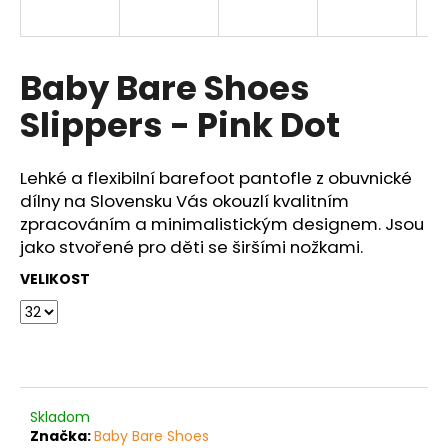
a
j
í
Baby Bare Shoes
t
Slippers - Pink Dot
?
Lehké a flexibilní barefoot pantofle z obuvnické
dílny na Slovensku Vás okouzlí kvalitním
zpracováním a minimalistickým designem. Jsou
HLEDAT
jako stvořené pro děti se širšími nožkami.
VELIKOST
D
o
p
o
r
Skladom
u
Značka:
Baby Bare Shoes