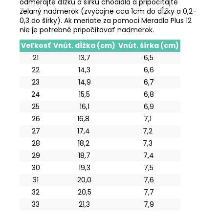
odmerajte dĺžku a šírku chodidla a pripočítajte
želaný nadmerok (zvyčajne cca 1cm do dĺžky a 0,2-
0,3 do šírky). Ak meriate za pomoci Meradla Plus 12
nie je potrebné pripočítavať nadmerok.
Veľkosť
Vnút. dĺžka (cm)
Vnút. šírka (cm)
21
13,7
6,5
22
14,3
6,6
23
14,9
6,7
24
15,5
6,8
25
16,1
6,9
26
16,8
7,1
27
17,4
7,2
28
18,2
7,3
29
18,7
7,4
30
19,3
7,5
31
20,0
7,6
32
20,5
7,7
33
21,3
7,9