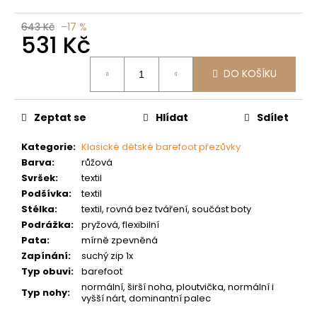
č
u
643 Kč
–17 %
j
531 Kč
e
m
Měrná
DO KOŠÍKU
cena:
e
Zeptat se
Hlídat
Sdílet
Kategorie
:
Klasické dětské barefoot přezůvky
Barva
:
růžová
Svršek
:
textil
Podšívka
:
textil
Stélka
:
textil, rovná bez tváření, součást boty
Podrážka
:
pryžová, flexibilní
Pata
:
mírně zpevněná
Zapínání
:
suchý zip 1x
Typ obuvi
:
barefoot
normální, širší noha, ploutvička, normální i
Typ nohy
:
vyšší nárt, dominantní palec