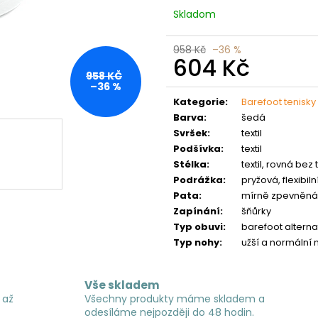
Skladom
958 Kč
–36 %
604 Kč
958 KČ
Měrná
–36 %
cena:
Kategorie
:
Barefoot tenisky
Barva
:
šedá
Svršek
:
textil
Podšívka
:
textil
Stélka
:
textil, rovná bez
Podrážka
:
pryžová, flexibiln
Pata
:
mírně zpevněná
Zapínání
:
šňůrky
Typ obuvi
:
barefoot alterna
Typ nohy
:
užší a normální n
Vše skladem
 až
Všechny produkty máme skladem a
odesíláme nejpozději do 48 hodin.