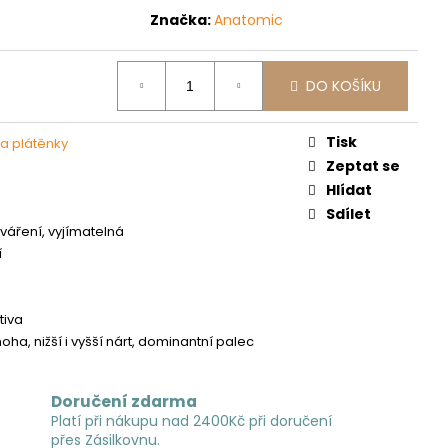
Značka:
Anatomic
DO KOŠÍKU
Tisk
 a plátěnky
Zeptat se
Hlídat
Sdílet
 tváření, vyjímatelná
í
tiva
oha, nižší i vyšší nárt, dominantní palec
Doručení zdarma
Platí při nákupu nad 2400Kč při doručení
přes Zásilkovnu.