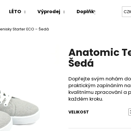
LÉTO
Výprodej
Doplňky
Obleče
CZ
enisky Starter ECO – Šedá
Co potřebujete najít?
Anatomic Te
HLEDAT
Šedá
Dopřejte svým nohám dok
Doporučujeme
praktickým zapínáním na 
kvalitnímu zpracování a p
každém kroku.
VELIKOST