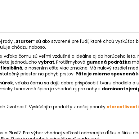
 rady „
Starter
“ sú ako stvorené pre ľudí, ktoré chcú vyskúšať
muluje chôdzu naboso.
a
, vďaka čomu sú veľmi vzdušné a ideálne aj do horúceho leta. 
 viete jednoducho
vybrať
. Protišmyková
gumená podrážka
má 
k
flexibilná
, a nosením ešte viac zmäkne. Má nulový rozdiel medzi
tatočný priestor na pohyb prstov.
Päta je mierne spevnená
k
šnúrok
, vďaka čomu sa dajú dobre prispôsobiť tvaru chodidla a 
omicky tvarovaná špica je vhodná aj pre nohy s
dominantnými 
ich životnosť. Vyskúšajte produkty z našej ponuky
starostlivosti
 a Plus12. Pre výber vhodnej veľkosti odmerajte dĺžku a šírku c
a Plus 12 nie je potrebné pripočítavať nadmerok.