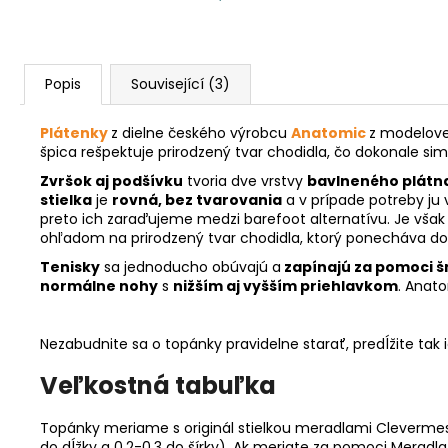
Popis
Související (3)
Plátenky
z dielne českého výrobcu
Anatomic
z modelovej
špica rešpektuje prirodzený tvar chodidla, čo dokonale si
Zvršok aj podšívku
tvoria dve vrstvy
bavlneného plátn
stielka
je
rovná, bez tvarovania
a v prípade potreby ju
preto ich zaraďujeme medzi barefoot alternatívu. Je vša
ohľadom na prirodzený tvar chodidla, ktorý ponecháva dos
Tenisky
sa jednoducho obúvajú a
zapínajú za pomoci 
normálne nohy
s
nižším aj vyšším priehlavkom
. Anat
Nezabudnite sa o topánky pravidelne starať, predĺžite tak 
Veľkostná tabuľka
Topánky meriame s originál stielkou meradlami Clevermess
do dĺžky a 0,2-0,3 do šírky). Ak meriate za pomoci Meradl