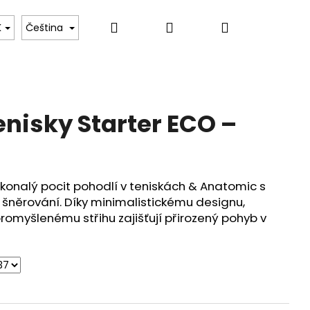
Hledat
Přihlášení
Nákupní
ní
Kontakt
K
Čeština
košík
nisky Starter ECO –
onalý pocit pohodlí v teniskách & Anatomic s
šněrování. Díky minimalistickému designu,
romyšlenému střihu zajišťují přirozený pohyb v