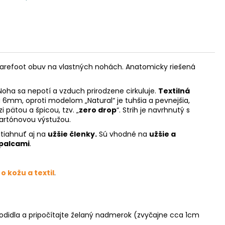
 barefoot obuv na vlastných nohách. Anatomicky riešená
Noha sa nepotí a vzduch prirodzene cirkuluje.
Textilná
6mm, oproti modelom „Natural“ je tuhšia a pevnejšia,
 pätou a špicou, tzv. „
zero drop
“. Strih je navrhnutý s
artónovou výstužou.
utiahnuť aj na
užšie členky.
Sú vhodné na
užšie a
palcami
.
 o kožu a textil
.
hodidla a pripočítajte želaný nadmerok (zvyčajne cca 1cm