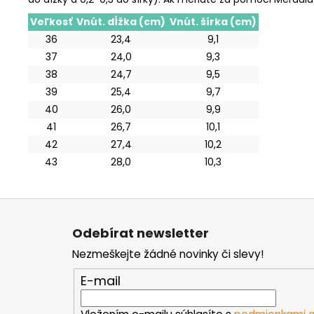
Veľkosť
Vnút. dĺžka (cm)
Vnút. šírka (cm)
36
23,4
9,1
37
24,0
9,3
38
24,7
9,5
39
25,4
9,7
40
26,0
9,9
41
26,7
10,1
42
27,4
10,2
43
28,0
10,3
Z
á
Odebírat newsletter
p
Nezmeškejte žádné novinky či slevy!
a
t
E-mail
í